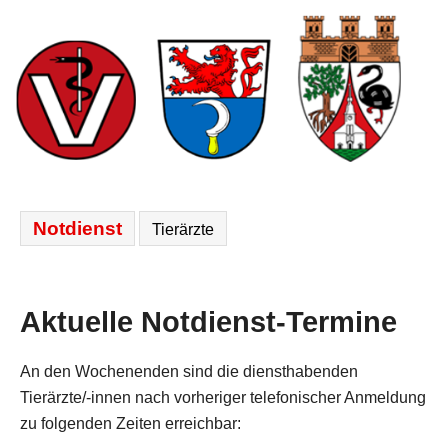
N
Notdienst
Tierärzte
a
v
i
Aktuelle Notdienst-Termine
g
a
t
An den Wochenenden sind die diensthabenden
i
Tierärzte/-innen nach vorheriger telefonischer Anmeldung
o
zu folgenden Zeiten erreichbar:
n