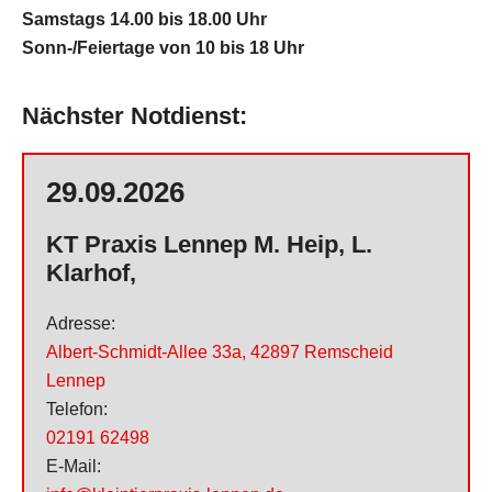
Samstags 14.00 bis 18.00 Uhr
ü
Sonn-/Feiertage von 10 bis 18 Uhr
b
e
r
Nächster Notdienst:
s
p
29.09.2026
r
i
KT Praxis Lennep M. Heip, L.
n
Klarhof,
g
e
Adresse:
n
Albert-Schmidt-Allee 33a
,
42897 Remscheid
Lennep
Telefon:
02191 62498
E-Mail: