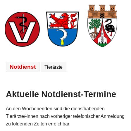
N
Notdienst
Tierärzte
a
v
i
Aktuelle Notdienst-Termine
g
a
t
An den Wochenenden sind die diensthabenden
i
Tierärzte/-innen nach vorheriger telefonischer Anmeldung
o
zu folgenden Zeiten erreichbar:
n