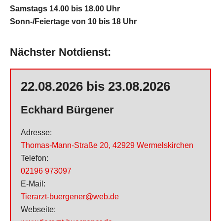
Samstags 14.00 bis 18.00 Uhr
ü
Sonn-/Feiertage von 10 bis 18 Uhr
b
e
r
Nächster Notdienst:
s
p
22.08.2026 bis 23.08.2026
r
i
Eckhard Bürgener
n
g
Adresse:
e
Thomas-Mann-Straße 20
,
42929 Wermelskirchen
n
Telefon:
02196 973097
E-Mail:
Tierarzt-buergener@web.de
Webseite: